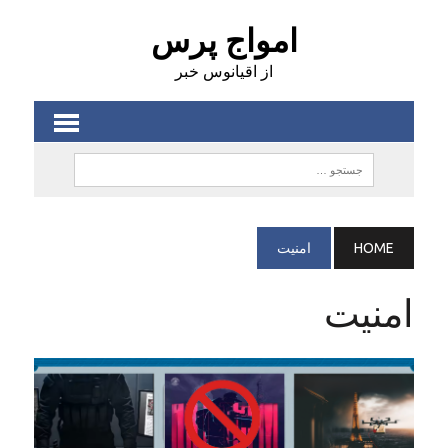
امواج پرس
از اقیانوس خبر
HOME
امنيت
امنيت