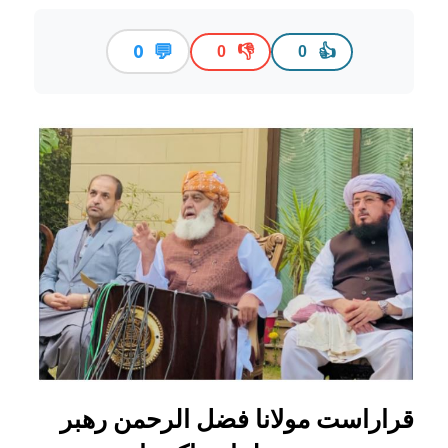
💬
0
👎
👍
0
0
قراراست مولانا فضل الرحمن رهبر