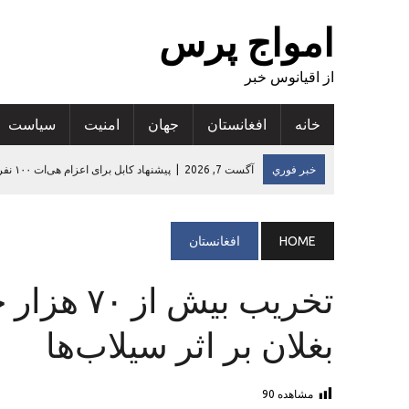
امواج پرس
از اقیانوس خبر
خانه
افغانستان
جهان
امنيت
سياست
خبر فوري
آگست 7, 2026
|
ارزیابی تازه: سوءتغذیه در ۵۳ درصد مناطق افغانستان افزایش یافته است
آگست 6, 2026
|
کجکول گدایی دیجیتالی و به خطر انداختن حامیان مال
آگست 6, 2026
|
افزایش پنج درصدی صادرات قالین دست‌بافت افغانس
HOME
افغانستان
آگست 6, 2026
|
تاکید رییس سازمان‌جهانی‌بهداشت در افغانستان بر
تخریب بیش
آگست 7, 2026
|
پیشنهاد کابل برای اعزام هی‌ات ۱۰۰ نفری بازرگانان ترکمنستان به افغانستان
بغلان بر اثر سیلاب‌ها
مشاهده
90