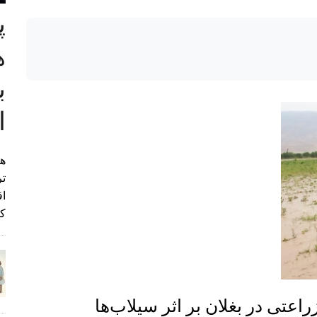
پ
ب
ا
هی
تر
اق
کن