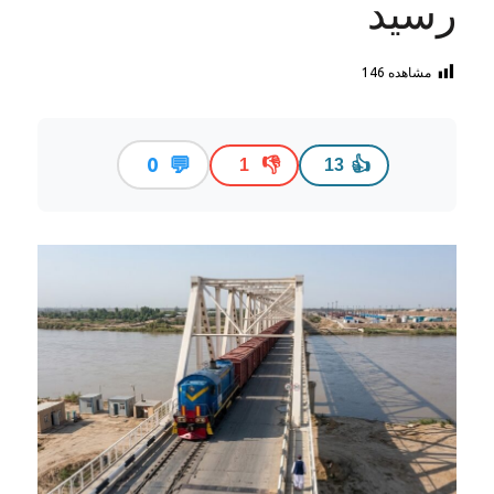
رسید
مشاهده
146
💬
0
👎
👍
1
13