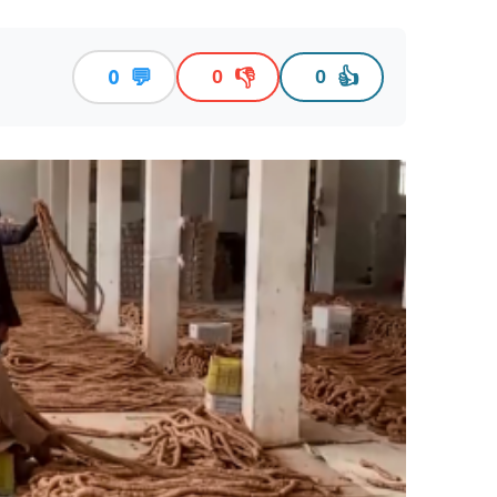
💬
👎
👍
0
0
0