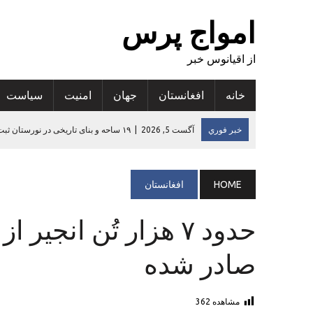
امواج پرس
از اقیانوس خبر
خانه
افغانستان
جهان
امنيت
سياست
خبر فوري
آگست 5, 2026
|
یک مرد جوان در قندهار کمپاین برای ج
آگست 5, 2026
|
خانه‌های نوساز به ۳۶ خانواده آسیب‌دیده از زلزله در کنر تحویل داده شد
آگست 4, 2026
|
اجساد ۱۴ عضو دیگر یک گروه ۱۹ نفره مفقود شده در نیمروز پیدا شد
HOME
افغانستان
آگست 4, 2026
|
یک کتاب پژوهشی در مورد چالش‌ها و فرصت‌های بازگ
حدود ۷ هزار تُن انجی
آگست 5, 2026
|
۱۹ ساحه و بنای تاریخی در نورستان ثبت شد
صادر شده
مشاهده
362