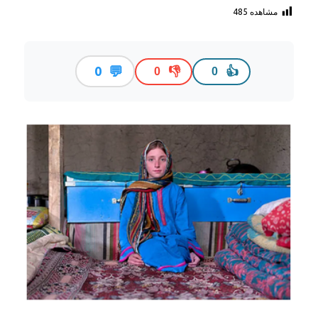
مشاهده
485
💬
0
👎
👍
0
0