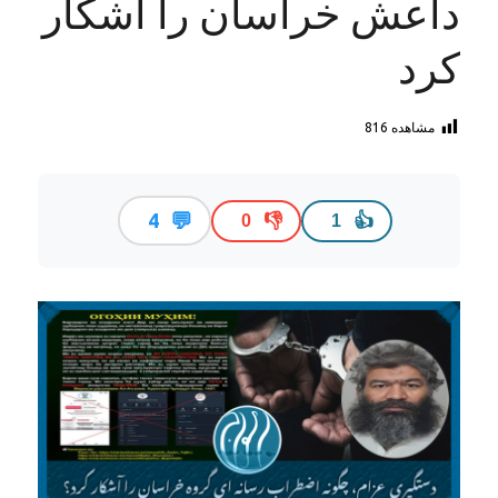
داعش خراسان را آشکار
کرد
مشاهده
816
💬
4
👎
👍
0
1