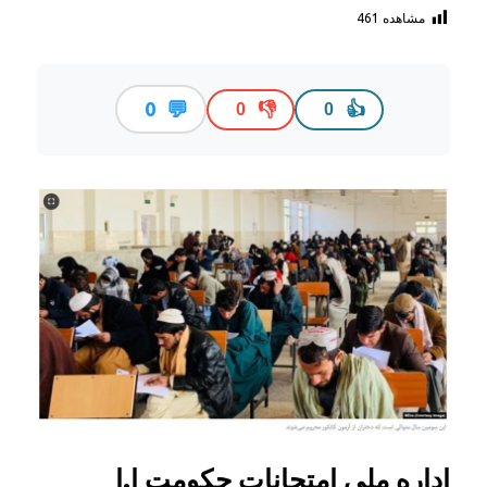
مشاهده
461
💬
0
👎
👍
0
0
اداره ملی امتحانات حکومت ا.ا