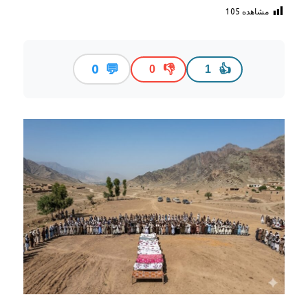
مشاهده
105
💬
0
👎
👍
0
1