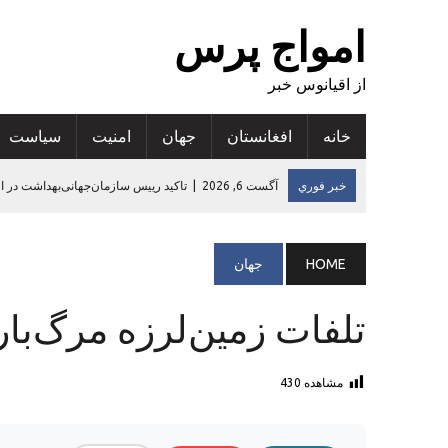
امواج پرس
از اقیانوس خبر
خانه
افغانستان
جهان
امنيت
سياست
خبر فوري
آگست 6, 2026
|
تاکید رییس سازمان‌جهانی‌بهداشت در 
آگست 7, 2026
|
پیشنهاد کابل برای اعزام هی‌ات ۱۰۰ نفری بازرگانان ترکمنستان به افغانستان
آگست 7, 2026
|
ارزیابی تازه: سوءتغذیه در ۵۳ درصد مناطق افغانستان افزایش یافته است
HOME
جهان
آگست 6, 2026
|
کجکول گدایی دیجیتالی و به خطر انداختن حامیان مال
تلفات زمین‌لرزه مرگ‌بار
آگست 6, 2026
|
افزایش پنج درصدی صادرات قالین دست‌بافت افغانس
مشاهده
430