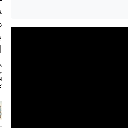
پ
ب
ا
هی
تر
اق
کن