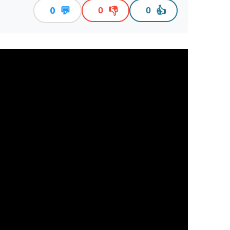
💬
👎
👍
0
0
0