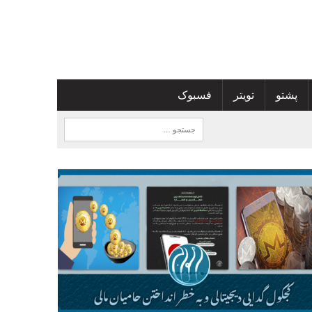
پشتو
تویتر
فسبوک