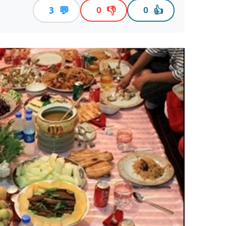
💬
👎
👍
3
0
0