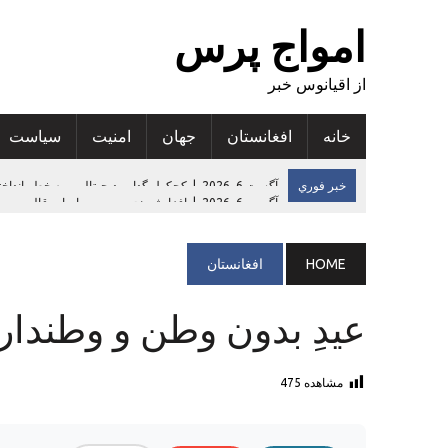
امواج پرس
از اقیانوس خبر
خانه
افغانستان
جهان
امنيت
سياست
خبر فوري
آگست 6, 2026
|
افزایش پنج درصدی صادرات قالین دست
آگست 6, 2026
|
تاکید رییس سازمان‌جهانی‌بهداشت در افغانستان بر
آگست 6, 2026
|
آخرین رتبه‌بندی شورای بین‌المللی کریکت: پنج بازیکن کریکت افغانستان در 
HOME
افغانستان
آگست 5, 2026
|
۱۹ ساحه و بنای تاریخی در نورستان ثبت شد
عیدِ بدون وطن و وطندار
آگست 6, 2026
|
کجکول گدایی دیجیتالی و به خطر انداختن حامیان مال
مشاهده
475