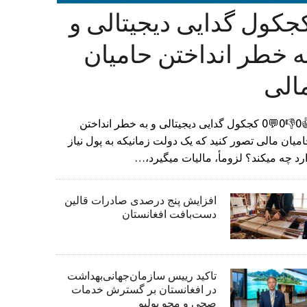
جکول گدایی دیجیتالی و
ه خطر انداختن حامیان
الی
👍0👎0💬0 کجکول گدایی دیجیتالی و به خطر انداختن
میان مالی تصور کنید که یک دولت زمانیکه به پول نیاز
رد چه میکند؟ لزومأ، مالیات میگیرد،…
افزایش پنج درصدی صادرات قالین
دست‌بافت افغانستان
تاکید رییس سازمان‌جهانی‌بهداشت
در افغانستان بر گسترش خدمات
صحی و محو پولیو