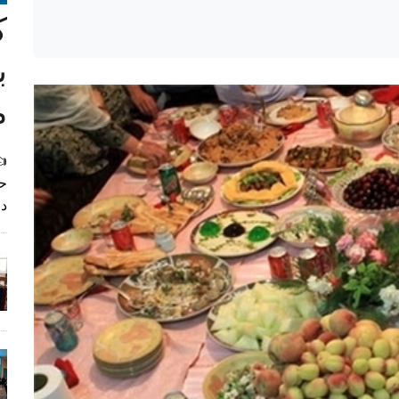
ک
ب
م
حا
دا