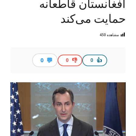
افغانستان قاطعانه
حمایت می‌کند
مشاهده
450
💬
0
👎
👍
0
0