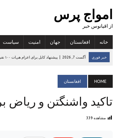
امواج پرس
از اقیانوس خبر
خانه
افغانستان
جهان
امنيت
سياست
خبر فوري
آگست 7, 2026
|
ارزیابی تازه: سوءتغذیه در ۵۳ درصد مناطق افغانستان افزایش یافته است
آگست 6, 2026
|
کجکول گدایی دیجیتالی و به خطر انداختن حامیان مال
آگست 6, 2026
|
افزایش پنج درصدی صادرات قالین دست‌بافت افغانس
HOME
افغانستان
آگست 6, 2026
|
تاکید رییس سازمان‌جهانی‌بهداشت در افغانستان بر
تاکید واشنگتن و ریاض بر
آگست 7, 2026
|
پیشنهاد کابل برای اعزام هی‌ات ۱۰۰ نفری بازرگانان ترکمنستان به افغانستان
مشاهده
339