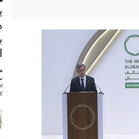
پ
ب
ا
هی
تر
اق
کن