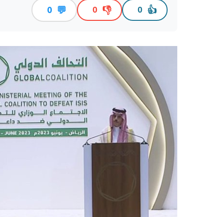
💬
👎
👍
0
0
0