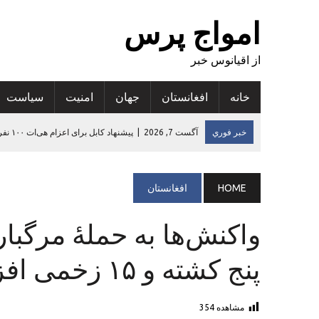
امواج پرس
از اقیانوس خبر
خانه
افغانستان
جهان
امنيت
سياست
خبر فوري
آگست 7, 2026
|
ارزیابی تازه: سوءتغذیه در ۵۳ درصد مناطق افغانستان افزایش یافته است
آگست 6, 2026
|
کجکول گدایی دیجیتالی و به خطر انداختن حامیان مال
آگست 6, 2026
|
افزایش پنج درصدی صادرات قالین دست‌بافت افغانس
HOME
افغانستان
آگست 6, 2026
|
تاکید رییس سازمان‌جهانی‌بهداشت در افغانستان بر
واکنش‌ها به حملهٔ مرگبا
آگست 7, 2026
|
پیشنهاد کابل برای اعزام هی‌ات ۱۰۰ نفری بازرگانان ترکمنستان به افغانستان
پنج کشته و ۱۵ زخمی افزایش یافت
مشاهده
354