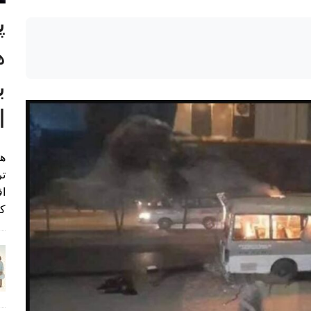
پ
ب
ا
هی
تر
اق
کن