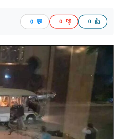
💬
👎
👍
0
0
0