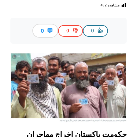
مشاهده
492
💬
0
👎
👍
0
0
حکومت پاکستان اخراج مهاجران