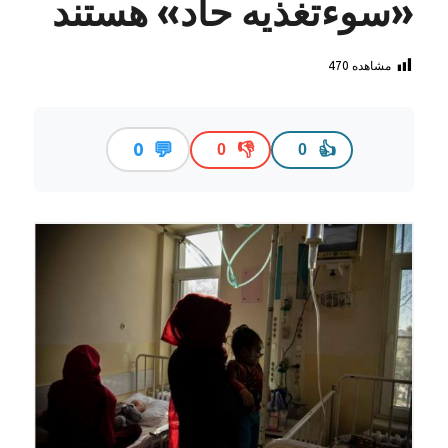
«سوءتغذیه حاد» هستند
مشاهده
470
💬
0
👎
👍
0
0