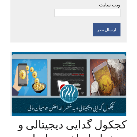
ویب سایت
کجکول گدایی دیجیتالی و