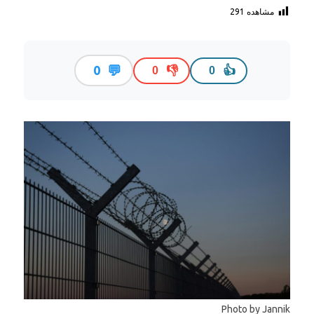
مشاهده
291
💬
0
👎
👍
0
0
Photo by Jannik