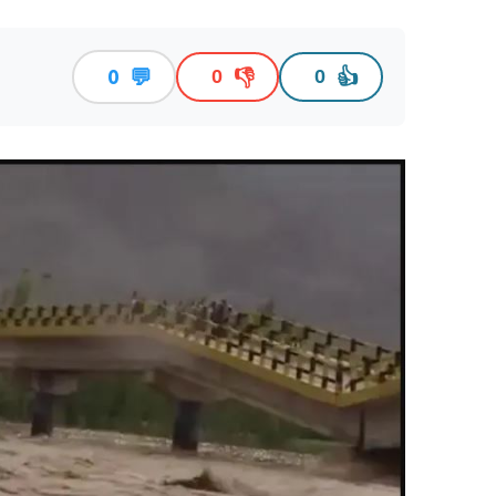
💬
👎
👍
0
0
0