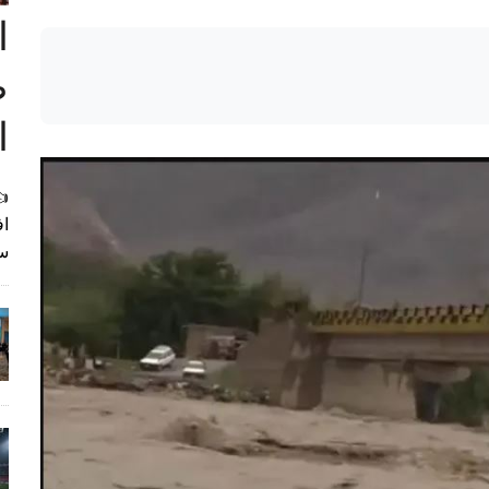
ا
ص
ا
اف
سه