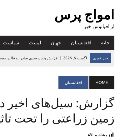
امواج پرس
از اقیانوس خبر
خانه
افغانستان
جهان
امنيت
سياست
خبر فوري
آگست 6, 2026
|
تاکید رییس سازمان‌جهانی‌بهداشت در 
آگست 6, 2026
|
آخرین رتبه‌بندی شورای بین‌المللی کریکت: پنج بازیکن کریکت افغانستان در 
آگست 5, 2026
|
۱۹ ساحه و بنای تاریخی در نورستان ثبت شد
HOME
افغانستان
آگست 5, 2026
|
یک مرد جوان در قندهار کمپاین برای جمع آوری کتاب
آگست 6, 2026
|
افزایش پنج درصدی صادرات قالین دست‌بافت افغانس
زمین زراعتی را تحت تاث
مشاهده
481