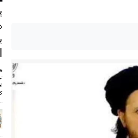
پ
ب
ا
هی
تر
اق
کن