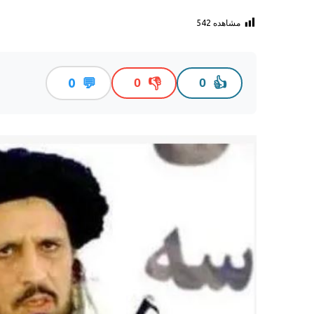
مشاهده
542
💬
👎
👍
0
0
0