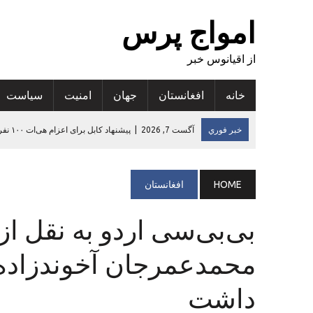
امواج پرس
از اقیانوس خبر
خانه
افغانستان
جهان
امنيت
سياست
خبر فوري
آگست 7, 2026
|
ارزیابی تازه: سوءتغذیه در ۵۳ درصد مناطق افغانستان افزایش یافته است
آگست 6, 2026
|
کجکول گدایی دیجیتالی و به خطر انداختن حامیان مال
آگست 6, 2026
|
افزایش پنج درصدی صادرات قالین دست‌بافت افغانس
HOME
افغانستان
آگست 6, 2026
|
تاکید رییس سازمان‌جهانی‌بهداشت در افغانستان بر
بی‌بی‌سی اردو به نقل از
آگست 7, 2026
|
پیشنهاد کابل برای اعزام هی‌ات ۱۰۰ نفری بازرگانان ترکمنستان به افغانستان
محمدعمرجان آخوندزاده 
داشت