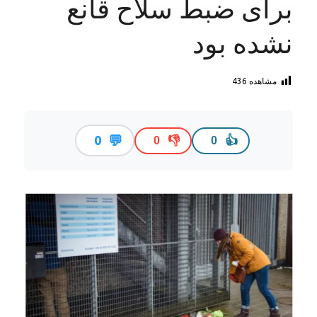
برای ضبط سلاح قانع
نشده بود
مشاهده
436
💬
0
👎
👍
0
0