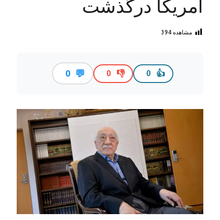
امریکا درگذشت
مشاهده
394
💬
0
👎
👍
0
0